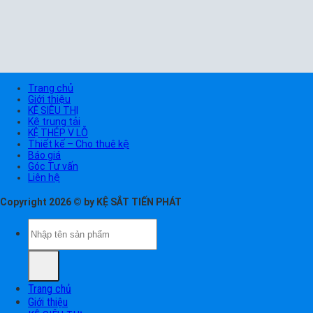
Trang chủ
Giới thiệu
KỆ SIÊU THỊ
Kệ trung tải
KỆ THÉP V LỖ
Thiết kế – Cho thuê kệ
Báo giá
Góc Tư vấn
Liên hệ
Copyright 2026 © by KỆ SẮT TIẾN PHÁT
Tìm
kiếm:
Trang chủ
Giới thiệu