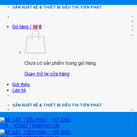
Chuyển
SẢN XUẤT KỆ & THIẾT BỊ SIÊU THỊ TIẾN PHÁT
đến
nội
dung
Giỏ hàng /
0
₫
0
Chưa có sản phẩm trong giỏ hàng.
Quay trở lại cửa hàng
Giới thiệu
Liên hệ
SẢN XUẤT KỆ & THIẾT BỊ SIÊU THỊ TIẾN PHÁT