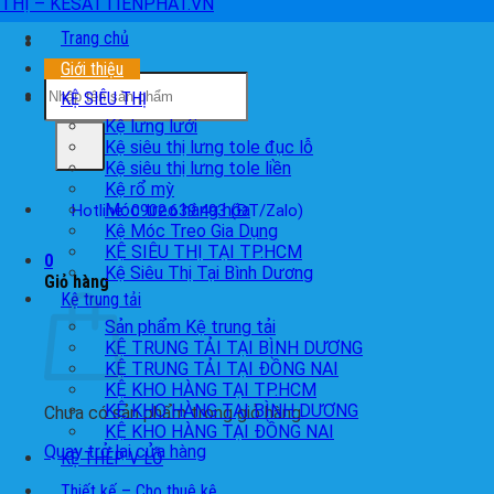
Trang chủ
Giới thiệu
Tìm
KỆ SIÊU THỊ
kiếm:
Kệ lưng lưới
Kệ siêu thị lưng tole đục lỗ
Kệ siêu thị lưng tole liền
Kệ rổ mỳ
Móc treo hàng hóa
Hotline: 0902.639.493 (ĐT/Zalo)
Kệ Móc Treo Gia Dụng
KỆ SIÊU THỊ TẠI TP.HCM
0
Kệ Siêu Thị Tại Bình Dương
Giỏ hàng
Kệ trung tải
Sản phẩm Kệ trung tải
KỆ TRUNG TẢI TẠI BÌNH DƯƠNG
KỆ TRUNG TẢI TẠI ĐỒNG NAI
KỆ KHO HÀNG TẠI TP.HCM
KỆ KHO HÀNG TẠI BÌNH DƯƠNG
Chưa có sản phẩm trong giỏ hàng.
KỆ KHO HÀNG TẠI ĐỒNG NAI
Quay trở lại cửa hàng
KỆ THÉP V LỖ
Thiết kế – Cho thuê kệ