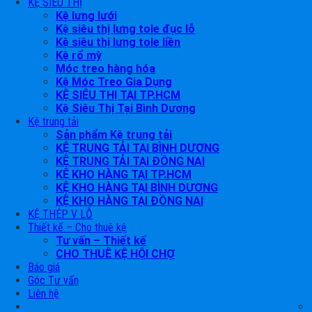
KỆ SIÊU THỊ
Kệ lưng lưới
Kệ siêu thị lưng tole đục lỗ
Kệ siêu thị lưng tole liền
Kệ rổ mỳ
Móc treo hàng hóa
Kệ Móc Treo Gia Dụng
KỆ SIÊU THỊ TẠI TP.HCM
Kệ Siêu Thị Tại Bình Dương
Kệ trung tải
Sản phẩm Kệ trung tải
KỆ TRUNG TẢI TẠI BÌNH DƯƠNG
KỆ TRUNG TẢI TẠI ĐỒNG NAI
KỆ KHO HÀNG TẠI TP.HCM
KỆ KHO HÀNG TẠI BÌNH DƯƠNG
KỆ KHO HÀNG TẠI ĐỒNG NAI
KỆ THÉP V LỖ
Thiết kế – Cho thuê kệ
Tư vấn – Thiết kế
CHO THUÊ KỆ HỘI CHỢ
Báo giá
Góc Tư vấn
Liên hệ