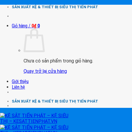
Chuyển
SẢN XUẤT KỆ & THIẾT BỊ SIÊU THỊ TIẾN PHÁT
đến
nội
dung
Giỏ hàng /
0
₫
0
Chưa có sản phẩm trong giỏ hàng.
Quay trở lại cửa hàng
Giới thiệu
Liên hệ
SẢN XUẤT KỆ & THIẾT BỊ SIÊU THỊ TIẾN PHÁT