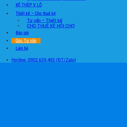
KỆ THÉP V LỖ
Thiết kế – Cho thuê kệ
Tư vấn – Thiết kế
CHO THUÊ KỆ HỘI CHỢ
Báo giá
Góc Tư vấn
Liên hệ
Hotline: 0902.639.493 (ĐT/Zalo)