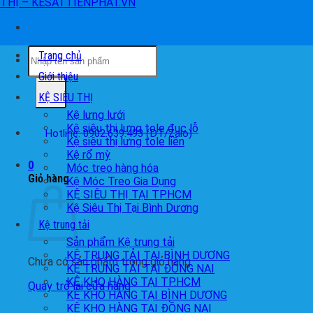
Tìm
Trang chủ
kiếm:
Giới thiệu
KỆ SIÊU THỊ
Kệ lưng lưới
Kệ siêu thị lưng tole đục lỗ
Hotline: 0902.639.493 (ĐT/Zalo)
Kệ siêu thị lưng tole liền
Kệ rổ mỳ
0
Móc treo hàng hóa
Giỏ hàng
Kệ Móc Treo Gia Dụng
KỆ SIÊU THỊ TẠI TP.HCM
Kệ Siêu Thị Tại Bình Dương
Kệ trung tải
Sản phẩm Kệ trung tải
KỆ TRUNG TẢI TẠI BÌNH DƯƠNG
Chưa có sản phẩm trong giỏ hàng.
KỆ TRUNG TẢI TẠI ĐỒNG NAI
KỆ KHO HÀNG TẠI TP.HCM
Quay trở lại cửa hàng
KỆ KHO HÀNG TẠI BÌNH DƯƠNG
KỆ KHO HÀNG TẠI ĐỒNG NAI