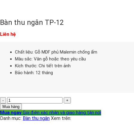
Bàn thu ngân TP-12
Liên hệ
Chất liệu: Gỗ MDF phủ Malemin chống ẩm
Màu sắc: Vân gỗ hoặc theo yêu cầu
Kích thước: Chi tiết trên ảnh
Bảo hành: 12 tháng
Bàn
thu
Mua hàng
ngân
Mua ngay
Gọi điện xác nhận và giao hàng tận nơi
TP-
Danh mục:
Bàn thu ngân
Xem trên:
12
số
lượng