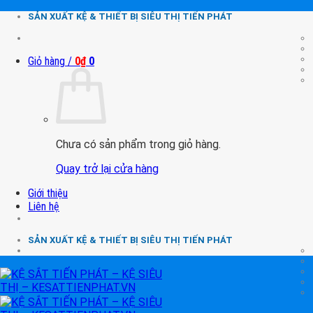
Chuyển
SẢN XUẤT KỆ & THIẾT BỊ SIÊU THỊ TIẾN PHÁT
đến
nội
dung
Giỏ hàng /
0
₫
0
Chưa có sản phẩm trong giỏ hàng.
Quay trở lại cửa hàng
Giới thiệu
Liên hệ
SẢN XUẤT KỆ & THIẾT BỊ SIÊU THỊ TIẾN PHÁT