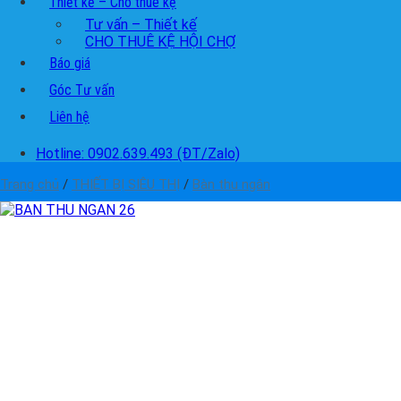
Thiết kế – Cho thuê kệ
Tư vấn – Thiết kế
CHO THUÊ KỆ HỘI CHỢ
Báo giá
Góc Tư vấn
Liên hệ
Hotline: 0902.639.493 (ĐT/Zalo)
Trang chủ
/
THIẾT BỊ SIÊU THỊ
/
Bàn thu ngân