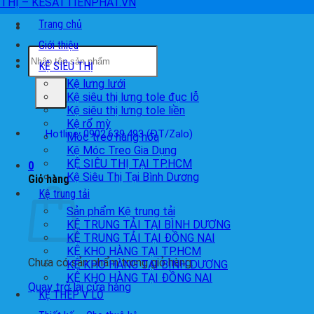
Trang chủ
Giới thiệu
Tìm
kiếm:
KỆ SIÊU THỊ
Kệ lưng lưới
Kệ siêu thị lưng tole đục lỗ
Kệ siêu thị lưng tole liền
Kệ rổ mỳ
Hotline: 0902.639.493 (ĐT/Zalo)
Móc treo hàng hóa
Kệ Móc Treo Gia Dụng
KỆ SIÊU THỊ TẠI TP.HCM
0
Kệ Siêu Thị Tại Bình Dương
Giỏ hàng
Kệ trung tải
Sản phẩm Kệ trung tải
KỆ TRUNG TẢI TẠI BÌNH DƯƠNG
KỆ TRUNG TẢI TẠI ĐỒNG NAI
KỆ KHO HÀNG TẠI TP.HCM
Chưa có sản phẩm trong giỏ hàng.
KỆ KHO HÀNG TẠI BÌNH DƯƠNG
KỆ KHO HÀNG TẠI ĐỒNG NAI
Quay trở lại cửa hàng
KỆ THÉP V LỖ