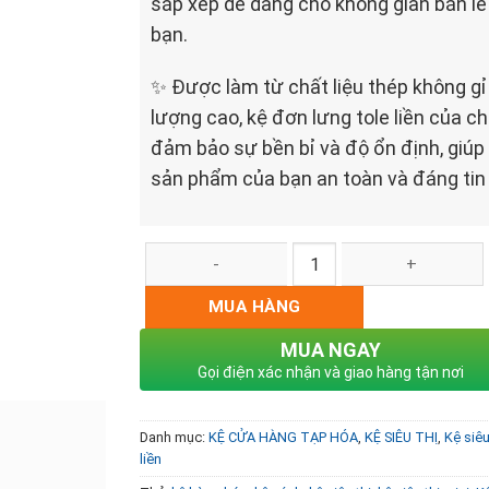
sắp xếp dễ dàng cho không gian bán lẻ
bạn.
✨ Được làm từ chất liệu thép không gỉ
lượng cao, kệ đơn lưng tole liền của ch
đảm bảo sự bền bỉ và độ ổn định, giúp
sản phẩm của bạn an toàn và đáng tin 
Kệ đôi lưng tole liền 1.2x1.2m số lượng
MUA HÀNG
MUA NGAY
Gọi điện xác nhận và giao hàng tận nơi
Danh mục:
KỆ CỬA HÀNG TẠP HÓA
,
KỆ SIÊU THỊ
,
Kệ siêu
liền