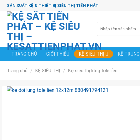
Chuyển
SẢN XUẤT KỆ & THIẾT BỊ SIÊU THỊ TIẾN PHÁT
đến
nội
Tìm
dung
kiếm:
TRANG CHỦ
GIỚI THIỆU
KỆ TRUNG
KỆ SIÊU THỊ
/
/
Trang chủ
KỆ SIÊU THỊ
Kệ siêu thị lưng tole liền