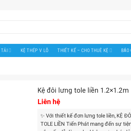
 TẢI
KỆ THÉP V LỖ
THIẾT KẾ – CHO THUÊ KỆ
BÁO 
Kệ đôi lưng tole liền 1.2×1.2m
Liên hệ
✨ Với thiết kế đơn lưng tole liền, KỆ 
TOLE LIỀN Tiến Phát mang đến sự tiện 