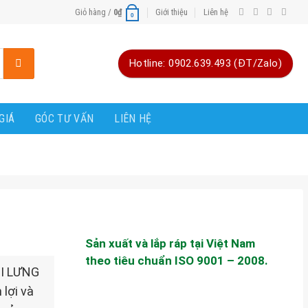
Giỏ hàng /
0
₫
Giới thiệu
Liên hệ
0
Hotline: 0902.639.493 (ĐT/Zalo)
GIÁ
GÓC TƯ VẤN
LIÊN HỆ
Sản xuất và lắp ráp tại Việt Nam
theo tiêu chuẩn ISO 9001 – 2008.
ĐÔI LƯNG
lợi và