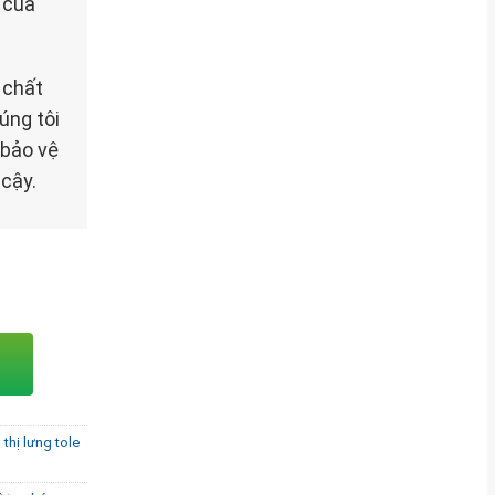
 của
 chất
úng tôi
 bảo vệ
cậy.
 thị lưng tole