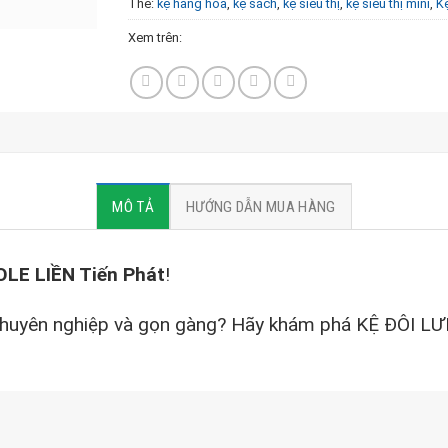
Thẻ:
kệ hàng hóa
,
kệ sách
,
kệ siêu thị
,
kệ siêu thị mini
,
K
Xem trên:
MÔ TẢ
HƯỚNG DẪN MUA HÀNG
LE LIỀN Tiến Phát
!
chuyên nghiệp và gọn gàng? Hãy khám phá KỆ ĐÔI LƯ