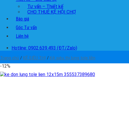
Tư vấn – Thiết kế
CHO THUÊ KỆ HỘI CHỢ
Báo giá
Góc Tư vấn
Liên hệ
Hotline: 0902.639.493 (ĐT/Zalo)
Trang chủ
/
KỆ SIÊU THỊ
/
Kệ siêu thị lưng tole liền
-12%