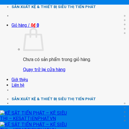
Chuyển
SẢN XUẤT KỆ & THIẾT BỊ SIÊU THỊ TIẾN PHÁT
đến
nội
dung
Giỏ hàng /
0
₫
0
Chưa có sản phẩm trong giỏ hàng.
Quay trở lại cửa hàng
Giới thiệu
Liên hệ
SẢN XUẤT KỆ & THIẾT BỊ SIÊU THỊ TIẾN PHÁT