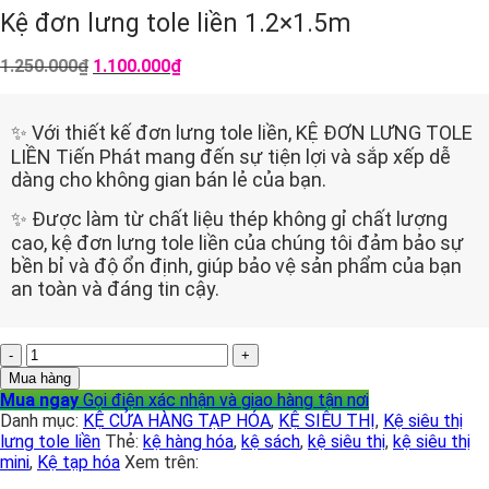
Kệ đơn lưng tole liền 1.2×1.5m
Giá
Giá
1.250.000
₫
1.100.000
₫
gốc
hiện
là:
tại
1.250.000₫.
là:
✨ Với thiết kế đơn lưng tole liền, KỆ ĐƠN LƯNG TOLE
1.100.000₫.
LIỀN Tiến Phát mang đến sự tiện lợi và sắp xếp dễ
dàng cho không gian bán lẻ của bạn.
✨ Được làm từ chất liệu thép không gỉ chất lượng
cao, kệ đơn lưng tole liền của chúng tôi đảm bảo sự
bền bỉ và độ ổn định, giúp bảo vệ sản phẩm của bạn
an toàn và đáng tin cậy.
Kệ
đơn
Mua hàng
lưng
Mua ngay
Gọi điện xác nhận và giao hàng tận nơi
tole
Danh mục:
KỆ CỬA HÀNG TẠP HÓA
,
KỆ SIÊU THỊ
,
Kệ siêu thị
liền
lưng tole liền
Thẻ:
kệ hàng hóa
,
kệ sách
,
kệ siêu thị
,
kệ siêu thị
1.2x1.5m
mini
,
Kệ tạp hóa
Xem trên:
số