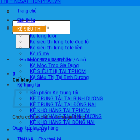
Trang chủ
Giới thiệu
Tìm
kiếm:
KỆ SIÊU THỊ
Kệ lưng lưới
Kệ siêu thị lưng tole đục lỗ
Kệ siêu thị lưng tole liền
Kệ rổ mỳ
Móc treo hàng hóa
Hotline: 0902.639.493 (ĐT/Zalo)
Kệ Móc Treo Gia Dụng
KỆ SIÊU THỊ TẠI TP.HCM
0
Kệ Siêu Thị Tại Bình Dương
Giỏ hàng
Kệ trung tải
Sản phẩm Kệ trung tải
KỆ TRUNG TẢI TẠI BÌNH DƯƠNG
KỆ TRUNG TẢI TẠI ĐỒNG NAI
KỆ KHO HÀNG TẠI TP.HCM
KỆ KHO HÀNG TẠI BÌNH DƯƠNG
Chưa có sản phẩm trong giỏ hàng.
KỆ KHO HÀNG TẠI ĐỒNG NAI
Quay trở lại cửa hàng
KỆ THÉP V LỖ
Thiết kế – Cho thuê kệ