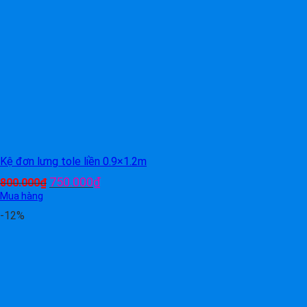
Kệ đơn lưng tole liền 0.9×1.2m
Giá
Giá
750.000
₫
800.000
₫
gốc
hiện
Mua hàng
là:
tại
-12%
800.000₫.
là:
750.000₫.