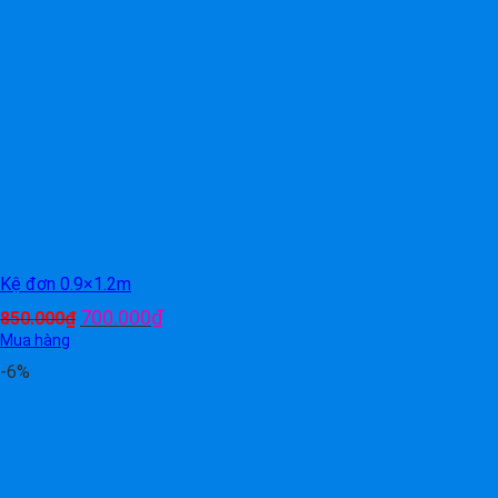
Kệ đơn 0.9×1.2m
Giá
Giá
700.000
₫
850.000
₫
gốc
hiện
Mua hàng
là:
tại
-6%
850.000₫.
là:
700.000₫.