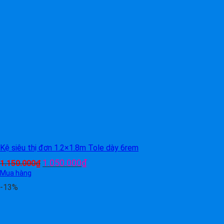
Kệ siêu thị đơn 1.2×1.8m Tole dày 6rem
Giá
Giá
1.050.000
₫
1.150.000
₫
gốc
hiện
Mua hàng
là:
tại
-13%
1.150.000₫.
là:
1.050.000₫.