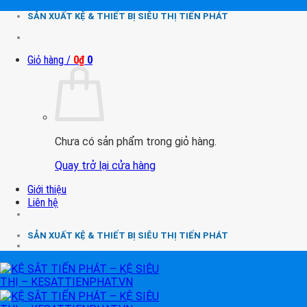
Chuyển
SẢN XUẤT KỆ & THIẾT BỊ SIÊU THỊ TIẾN PHÁT
đến
nội
dung
Giỏ hàng /
0
₫
0
Chưa có sản phẩm trong giỏ hàng.
Quay trở lại cửa hàng
Giới thiệu
Liên hệ
SẢN XUẤT KỆ & THIẾT BỊ SIÊU THỊ TIẾN PHÁT