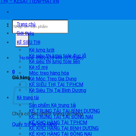
Tìm
Trang chủ
kiếm:
Giới thiệu
KỆ SIÊU THỊ
Kệ lưng lưới
Kệ siêu thị lưng tole đục lỗ
Hotline: 0902.639.493 (ĐT/Zalo)
Kệ siêu thị lưng tole liền
Kệ rổ mỳ
0
Móc treo hàng hóa
Giỏ hàng
Kệ Móc Treo Gia Dụng
KỆ SIÊU THỊ TẠI TP.HCM
Kệ Siêu Thị Tại Bình Dương
Kệ trung tải
Sản phẩm Kệ trung tải
KỆ TRUNG TẢI TẠI BÌNH DƯƠNG
Chưa có sản phẩm trong giỏ hàng.
KỆ TRUNG TẢI TẠI ĐỒNG NAI
KỆ KHO HÀNG TẠI TP.HCM
Quay trở lại cửa hàng
KỆ KHO HÀNG TẠI BÌNH DƯƠNG
KỆ KHO HÀNG TẠI ĐỒNG NAI