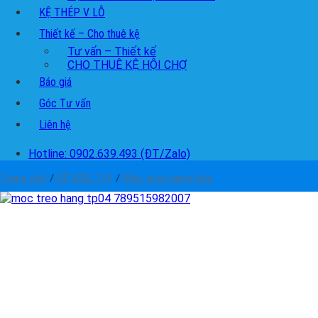
KỆ THÉP V LỖ
Thiết kế – Cho thuê kệ
Tư vấn – Thiết kế
CHO THUÊ KỆ HỘI CHỢ
Báo giá
Góc Tư vấn
Liên hệ
Hotline: 0902.639.493 (ĐT/Zalo)
Trang chủ
/
KỆ SIÊU THỊ
/
Móc treo hàng hóa