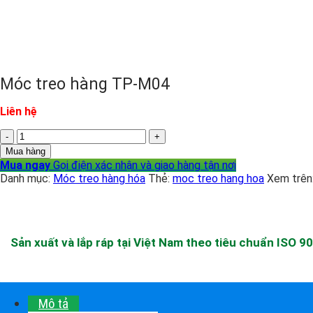
Móc treo hàng TP-M04
Liên hệ
Móc
treo
Mua hàng
hàng
Mua ngay
Gọi điện xác nhận và giao hàng tận nơi
TP-
Danh mục:
Móc treo hàng hóa
Thẻ:
moc treo hang hoa
Xem trên
M04
số
lượng
Sản xuất và lắp ráp tại Việt Nam theo tiêu chuẩn ISO 9
Mô tả