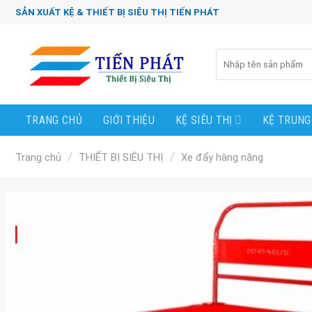
Chuyển
SẢN XUẤT KỆ & THIẾT BỊ SIÊU THỊ TIẾN PHÁT
đến
nội
Tìm
dung
kiếm:
TRANG CHỦ
GIỚI THIỆU
KỆ SIÊU THỊ
KỆ TRUNG
/
/
Trang chủ
THIẾT BỊ SIÊU THỊ
Xe đẩy hàng nặng