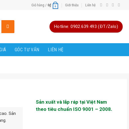
Giỏ hàng /
0
₫
Giới thiệu
Liên hệ
0
Hotline: 0902.639.493 (ĐT/Zalo)
GIÁ
GÓC TƯ VẤN
LIÊN HỆ
Sản xuất và lắp ráp tại Việt Nam
theo tiêu chuẩn ISO 9001 – 2008.
cao. Sản
àng.