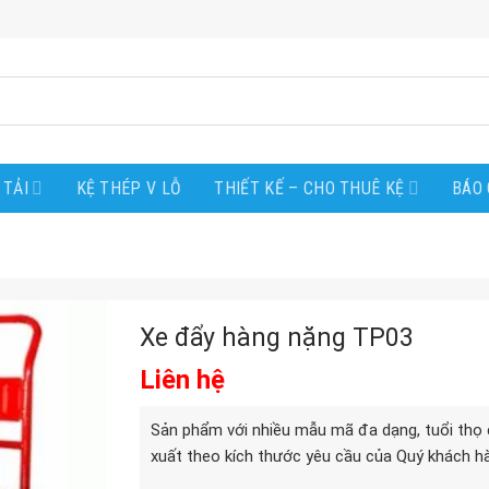
 TẢI
KỆ THÉP V LỖ
THIẾT KẾ – CHO THUÊ KỆ
BÁO 
Xe đẩy hàng nặng TP03
Liên hệ
Sản phẩm với nhiều mẫu mã đa dạng, tuổi thọ 
xuất theo kích thước yêu cầu của Quý khách h