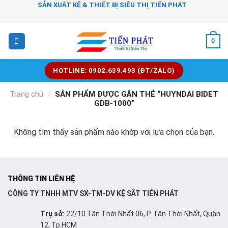
Chuyển
SẢN XUẤT KỆ & THIẾT BỊ SIÊU THỊ TIẾN PHÁT
đến
nội
0
dung
HOTLINE: 0902.639.493 (ĐT/ZALO)
Trang chủ
/
SẢN PHẨM ĐƯỢC GẮN THẺ “HUYNDAI BIDET
GDB-1000”
Không tìm thấy sản phẩm nào khớp với lựa chọn của bạn.
THÔNG TIN LIÊN HỆ
CÔNG TY TNHH MTV SX-TM-DV KỆ SẮT TIẾN PHÁT
Trụ sở:
22/10 Tân Thới Nhất 06, P. Tân Thới Nhất, Quận
12, Tp.HCM