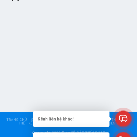
Kênh liên hệ khác!
TRANG CHỦ
GIỚI THIỆU
KỆ SIÊU THỊ
KỆ TRUNG TẢI
KỆ THÉP V LỖ
THIẾT KẾ – CHO THUÊ KỆ
BÁO GIÁ
GÓC TƯ VẤN
LIÊN HỆ
Copyright 2026 © by KỆ SẮT TIẾN PHÁT