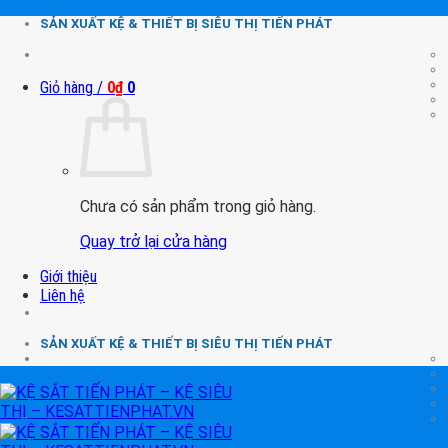
Chuyển
SẢN XUẤT KỆ & THIẾT BỊ SIÊU THỊ TIẾN PHÁT
đến
nội
dung
Giỏ hàng /
0
₫
0
Chưa có sản phẩm trong giỏ hàng.
Quay trở lại cửa hàng
Giới thiệu
Liên hệ
SẢN XUẤT KỆ & THIẾT BỊ SIÊU THỊ TIẾN PHÁT