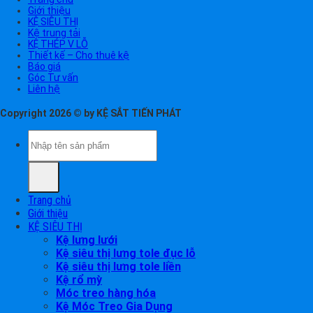
Giới thiệu
KỆ SIÊU THỊ
Kệ trung tải
KỆ THÉP V LỖ
Thiết kế – Cho thuê kệ
Báo giá
Góc Tư vấn
Liên hệ
Copyright 2026 © by KỆ SẮT TIẾN PHÁT
Tìm
kiếm:
Trang chủ
Giới thiệu
KỆ SIÊU THỊ
Kệ lưng lưới
Kệ siêu thị lưng tole đục lỗ
Kệ siêu thị lưng tole liền
Kệ rổ mỳ
Móc treo hàng hóa
Kệ Móc Treo Gia Dụng