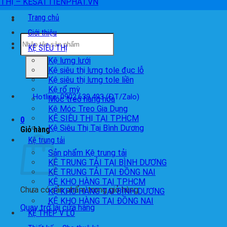
Trang chủ
Giới thiệu
Tìm
kiếm:
KỆ SIÊU THỊ
Kệ lưng lưới
Kệ siêu thị lưng tole đục lỗ
Kệ siêu thị lưng tole liền
Kệ rổ mỳ
Hotline: 0902.639.493 (ĐT/Zalo)
Móc treo hàng hóa
Kệ Móc Treo Gia Dụng
KỆ SIÊU THỊ TẠI TP.HCM
0
Kệ Siêu Thị Tại Bình Dương
Giỏ hàng
Kệ trung tải
Sản phẩm Kệ trung tải
KỆ TRUNG TẢI TẠI BÌNH DƯƠNG
KỆ TRUNG TẢI TẠI ĐỒNG NAI
KỆ KHO HÀNG TẠI TP.HCM
Chưa có sản phẩm trong giỏ hàng.
KỆ KHO HÀNG TẠI BÌNH DƯƠNG
KỆ KHO HÀNG TẠI ĐỒNG NAI
Quay trở lại cửa hàng
KỆ THÉP V LỖ