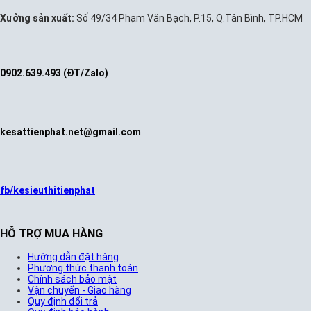
Xưởng sản xuất:
Số 49/34 Phạm Văn Bạch, P.15, Q.Tân Bình, TP.HCM
0902.639.493 (ĐT/Zalo)
kesattienphat.net@gmail.com
fb/kesieuthitienphat
HỖ TRỢ MUA HÀNG
Hướng dẫn đặt hàng
Phương thức thanh toán
Chính sách bảo mật
Vận chuyển - Giao hàng
Quy định đổi trả