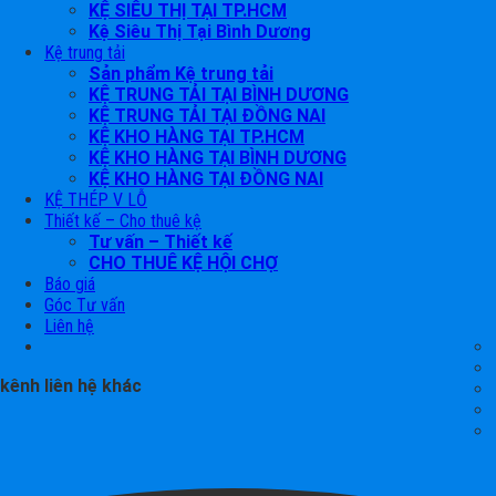
KỆ SIÊU THỊ TẠI TP.HCM
Kệ Siêu Thị Tại Bình Dương
Kệ trung tải
Sản phẩm Kệ trung tải
KỆ TRUNG TẢI TẠI BÌNH DƯƠNG
KỆ TRUNG TẢI TẠI ĐỒNG NAI
KỆ KHO HÀNG TẠI TP.HCM
KỆ KHO HÀNG TẠI BÌNH DƯƠNG
KỆ KHO HÀNG TẠI ĐỒNG NAI
KỆ THÉP V LỖ
Thiết kế – Cho thuê kệ
Tư vấn – Thiết kế
CHO THUÊ KỆ HỘI CHỢ
Báo giá
Góc Tư vấn
Liên hệ
kênh liên hệ khác