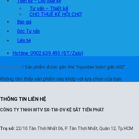
Thiết kế – Cho thuê kệ
Tư vấn – Thiết kế
CHO THUÊ KỆ HỘI CHỢ
Báo giá
Góc Tư vấn
Liên hệ
Hotline: 0902.639.493 (ĐT/Zalo)
Trang chủ
/
Sản phẩm được gắn thẻ “hyundae bidet gdb-602”
Không tìm thấy sản phẩm nào khớp với lựa chọn của bạn.
THÔNG TIN LIÊN HỆ
CÔNG TY TNHH MTV SX-TM-DV KỆ SẮT TIẾN PHÁT
Trụ sở:
22/10 Tân Thới Nhất 06, P. Tân Thới Nhất, Quận 12, Tp.HCM