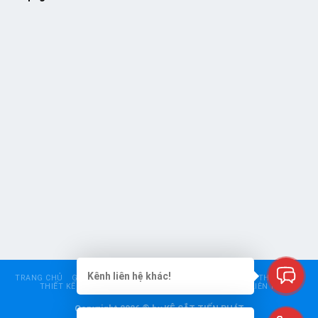
Kênh liên hệ khác!
TRANG CHỦ
GIỚI THIỆU
KỆ SIÊU THỊ
KỆ TRUNG TẢI
KỆ THÉP V LỖ
THIẾT KẾ – CHO THUÊ KỆ
BÁO GIÁ
GÓC TƯ VẤN
LIÊN HỆ
Copyright 2026 © by KỆ SẮT TIẾN PHÁT