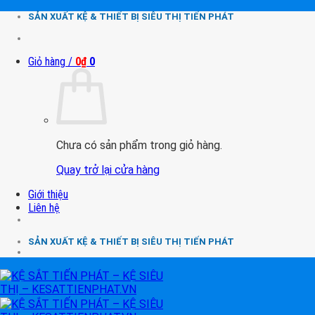
Chuyển
SẢN XUẤT KỆ & THIẾT BỊ SIÊU THỊ TIẾN PHÁT
đến
nội
dung
Giỏ hàng /
0
₫
0
Chưa có sản phẩm trong giỏ hàng.
Quay trở lại cửa hàng
Giới thiệu
Liên hệ
SẢN XUẤT KỆ & THIẾT BỊ SIÊU THỊ TIẾN PHÁT