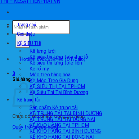
Tìm
Trang chủ
kiếm:
Giới thiệu
KỆ SIÊU THỊ
Kệ lưng lưới
Kệ siêu thị lưng tole đục lỗ
Hotline: 0902.639.493 (ĐT/Zalo)
Kệ siêu thị lưng tole liền
Kệ rổ mỳ
0
Móc treo hàng hóa
Giỏ hàng
Kệ Móc Treo Gia Dụng
KỆ SIÊU THỊ TẠI TP.HCM
Kệ Siêu Thị Tại Bình Dương
Kệ trung tải
Sản phẩm Kệ trung tải
KỆ TRUNG TẢI TẠI BÌNH DƯƠNG
Chưa có sản phẩm trong giỏ hàng.
KỆ TRUNG TẢI TẠI ĐỒNG NAI
KỆ KHO HÀNG TẠI TP.HCM
Quay trở lại cửa hàng
KỆ KHO HÀNG TẠI BÌNH DƯƠNG
KỆ KHO HÀNG TẠI ĐỒNG NAI