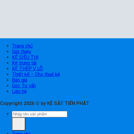
Trang chủ
Giới thiệu
KỆ SIÊU THỊ
Kệ trung tải
KỆ THÉP V LỖ
Thiết kế – Cho thuê kệ
Báo giá
Góc Tư vấn
Liên hệ
Copyright 2026 © by KỆ SẮT TIẾN PHÁT
Tìm
kiếm:
Trang chủ