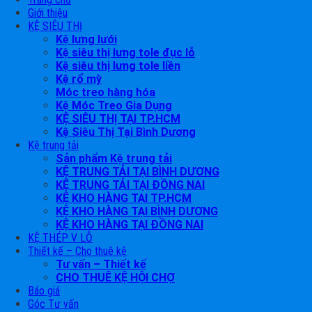
Giới thiệu
KỆ SIÊU THỊ
Kệ lưng lưới
Kệ siêu thị lưng tole đục lỗ
Kệ siêu thị lưng tole liền
Kệ rổ mỳ
Móc treo hàng hóa
Kệ Móc Treo Gia Dụng
KỆ SIÊU THỊ TẠI TP.HCM
Kệ Siêu Thị Tại Bình Dương
Kệ trung tải
Sản phẩm Kệ trung tải
KỆ TRUNG TẢI TẠI BÌNH DƯƠNG
KỆ TRUNG TẢI TẠI ĐỒNG NAI
KỆ KHO HÀNG TẠI TP.HCM
KỆ KHO HÀNG TẠI BÌNH DƯƠNG
KỆ KHO HÀNG TẠI ĐỒNG NAI
KỆ THÉP V LỖ
Thiết kế – Cho thuê kệ
Tư vấn – Thiết kế
CHO THUÊ KỆ HỘI CHỢ
Báo giá
Góc Tư vấn