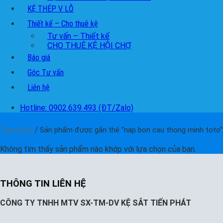
KỆ THÉP V LỖ
Thiết kế – Cho thuê kệ
Tư vấn – Thiết kế
CHO THUÊ KỆ HỘI CHỢ
Báo giá
Góc Tư vấn
Liên hệ
Hotline: 0902.639.493 (ĐT/Zalo)
Trang chủ
/
Sản phẩm được gắn thẻ “nap bon cau thong minh toto”
Không tìm thấy sản phẩm nào khớp với lựa chọn của bạn.
THÔNG TIN LIÊN HỆ
CÔNG TY TNHH MTV SX-TM-DV KỆ SẮT TIẾN PHÁT