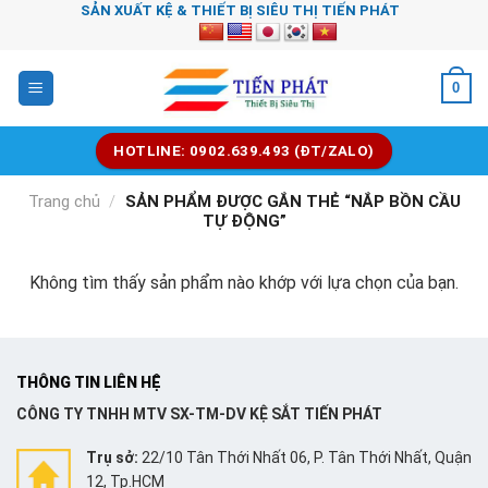
Chuyển
SẢN XUẤT KỆ & THIẾT BỊ SIÊU THỊ TIẾN PHÁT
đến
nội
0
dung
HOTLINE: 0902.639.493 (ĐT/ZALO)
Trang chủ
/
SẢN PHẨM ĐƯỢC GẮN THẺ “NẮP BỒN CẦU
TỰ ĐỘNG”
Không tìm thấy sản phẩm nào khớp với lựa chọn của bạn.
THÔNG TIN LIÊN HỆ
CÔNG TY TNHH MTV SX-TM-DV KỆ SẮT TIẾN PHÁT
Trụ sở:
22/10 Tân Thới Nhất 06, P. Tân Thới Nhất, Quận
12, Tp.HCM