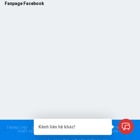
Fanpage Facebook
Kênh liên hệ khác!
TRANG CHỦ
GIỚI THIỆU
KỆ SIÊU THỊ
KỆ TRUNG TẢI
KỆ THÉP V LỖ
THIẾT KẾ – CHO THUÊ KỆ
BÁO GIÁ
GÓC TƯ VẤN
LIÊN HỆ