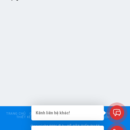
Kênh liên hệ khác!
TRANG CHỦ
GIỚI THIỆU
KỆ SIÊU THỊ
KỆ TRUNG TẢI
KỆ THÉP V LỖ
THIẾT KẾ – CHO THUÊ KỆ
BÁO GIÁ
GÓC TƯ VẤN
LIÊN HỆ
Copyright 2026 © by KỆ SẮT TIẾN PHÁT