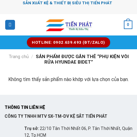
Chuyển
SẢN XUẤT KỆ & THIẾT BỊ SIÊU THỊ TIẾN PHÁT
đến
nội
0
dung
HOTLINE: 0902.639.493 (ĐT/ZALO)
Trang chủ
/
SẢN PHẨM ĐƯỢC GẮN THẺ “PHỤ KIỆN VÒI
RỬA HYUNDAE BIDET”
Không tìm thấy sản phẩm nào khớp với lựa chọn của bạn.
THÔNG TIN LIÊN HỆ
CÔNG TY TNHH MTV SX-TM-DV KỆ SẮT TIẾN PHÁT
Trụ sở:
22/10 Tân Thới Nhất 06, P. Tân Thới Nhất, Quận
12, Tp.HCM