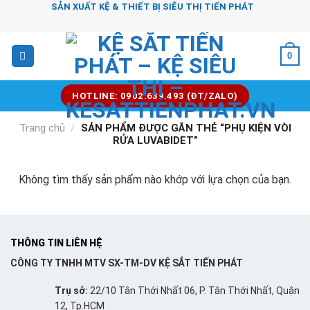
Chuyển
SẢN XUẤT KỆ & THIẾT BỊ SIÊU THỊ TIẾN PHÁT
đến
nội
0
dung
HOTLINE: 0902.639.493 (ĐT/ZALO)
Trang chủ
/
SẢN PHẨM ĐƯỢC GẮN THẺ “PHỤ KIỆN VÒI
RỬA LUVABIDET”
Không tìm thấy sản phẩm nào khớp với lựa chọn của bạn.
THÔNG TIN LIÊN HỆ
CÔNG TY TNHH MTV SX-TM-DV KỆ SẮT TIẾN PHÁT
Trụ sở:
22/10 Tân Thới Nhất 06, P. Tân Thới Nhất, Quận
12, Tp.HCM