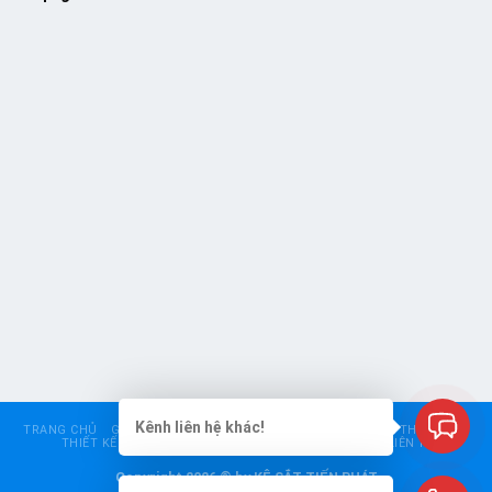
Kênh liên hệ khác!
TRANG CHỦ
GIỚI THIỆU
KỆ SIÊU THỊ
KỆ TRUNG TẢI
KỆ THÉP V LỖ
THIẾT KẾ – CHO THUÊ KỆ
BÁO GIÁ
GÓC TƯ VẤN
LIÊN HỆ
Copyright 2026 © by KỆ SẮT TIẾN PHÁT