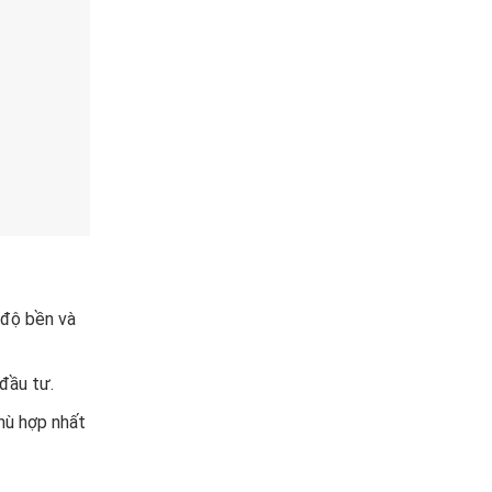
 độ bền và
đầu tư.
hù hợp nhất