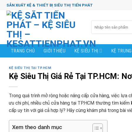
Chuyển
SẢN XUẤT KỆ & THIẾT BỊ SIÊU THỊ TIẾN PHÁT
đến
nội
Tìm
dung
kiếm:
TRANG CHỦ
GIỚI THIỆU
KỆ SIÊU THỊ
KỆ TRUNG
KỆ SIÊU THỊ TẠI TP.HCM
Kệ Siêu Thị Giá Rẻ Tại TP.HCM: Nơ
Trong quá trình mở rộng hoặc nâng cấp cửa hàng, việc lựa ch
ưu chi phí, nhiều chủ cửa hàng tại TP.HCM thường tìm kiếm
cấp uy tín với giá cả hợp lý? Hãy cùng khám phá trong bài viế
Xem theo danh mục