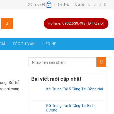
Giỏ hàng /
0
₫
Giới thiệu
Liên hệ
0
Hotline: 0902.639.493 (ĐT/Zalo)
GIÁ
GÓC TƯ VẤN
LIÊN HỆ
Bài viết mới cập nhật
ọng. Để tối
ợc nơi cung
Kệ Trung Tải 5 Tầng Tại Đồng Nai
Kệ Trung Tải 5 Tầng Tại Bình
Dương