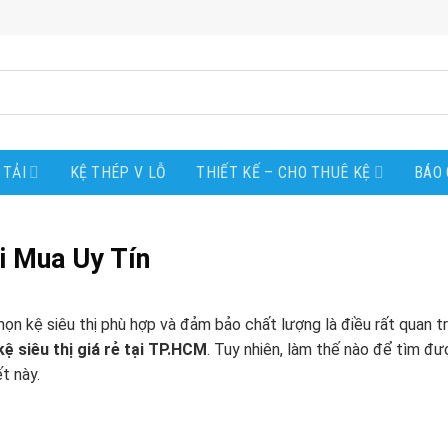
 TẢI
KỆ THÉP V LỖ
THIẾT KẾ – CHO THUÊ KỆ
BÁO 
i Mua Uy Tín
ọn kệ siêu thị phù hợp và đảm bảo chất lượng là điều rất quan tr
kệ siêu thị giá rẻ tại TP.HCM
. Tuy nhiên, làm thế nào để tìm đư
t này.